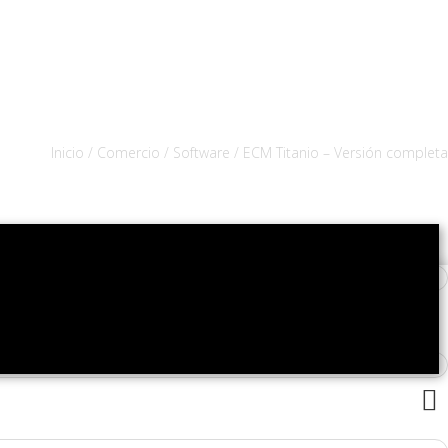
Inicio
/
Comercio
/
Software
/ ECM Titanio – Versión completa