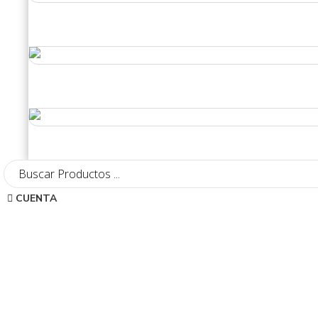
Search
...
CUENTA