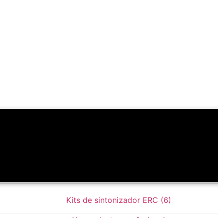
Todos los productos
(215)
Kits de sintonizador ERC
(6)