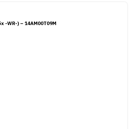
05x -WR-) – 14AM00T09M