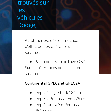
trouvés sur
les
véhicules
Dodge,
Jeep,
Chrysler et
Autotuner est désormais capable
Fiat.
d'effectuer les opérations
suivantes :
Patch de déverrouillage OBD
Sur les références de calculateurs
suivantes :
Continental GPEC2 et GPEC2A
Jeep 2.4 Tigershark 184 ch
Jeep 3.2 Pentastar V6 275 ch
Jeep / Lancia 3.6 Pentastar
V6 285 ch