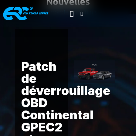
Nouvelles
du monde du tuning
Accueil
Product News
Accordeur
/
/
automatique
/ Continental GPEC2 & GPEC2A OBD
unlock patch
Patch
de
déverrouillage
OBD
Continental
GPEC2