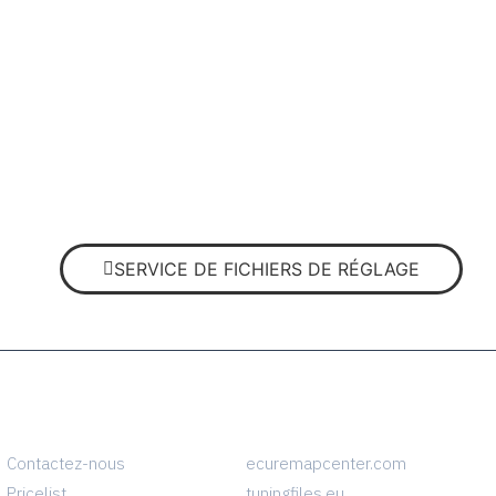
SERVICE DE FICHIERS DE RÉGLAGE
INFO
CONTACT
Contactez-nous
ecuremapcenter.com
Pricelist
tuningfiles.eu