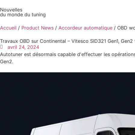
Nouvelles
du monde du tuning
Vehicles
Accueil
/
Product News
/
Accordeur automatique
/ OBD wor
Travaux OBD sur Continental – Vitesco SID321 Gen1, Gen2 t
avril 24, 2024
Autotuner est désormais capable d'effectuer les opération
Gen2.