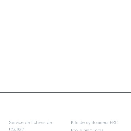
SERVICES
TUNING SHOP
Service de fichiers de
Kits de syntoniseur ERC
réglage
Pro Tuning Tools