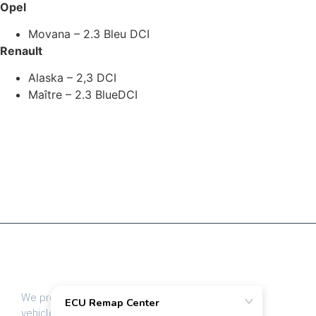
Opel
Movana – 2.3 Bleu DCI
Renault
Alaska – 2,3 DCI
Maître – 2.3 BlueDCI
Les fichiers ECU de la plus haute qualité
pour les professionnels du tuning automobile
We provide dyno-tested chip tuning files for
vehicle tuning professionals worldwide. Every