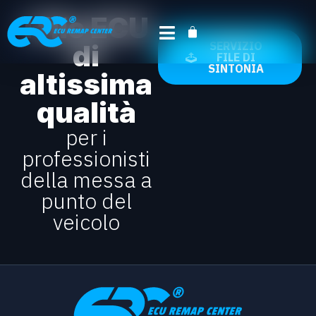
I file ECU
di
SERVIZIO
FILE DI
SINTONIA
altissima
qualità
per i
professionisti
della messa a
punto del
veicolo