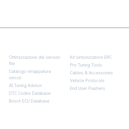
SERVICES
TUNING SHOP
Ottimizzazione del servizio
Kit sintonizzatore ERC
file
Pro Tuning Tools
Catalogo rimappatura
Cables & Accessories
veicoli
Vehicle Protocols
AI Tuning Advisor
End User Flashers
DTC Codes Database
Bosch ECU Database