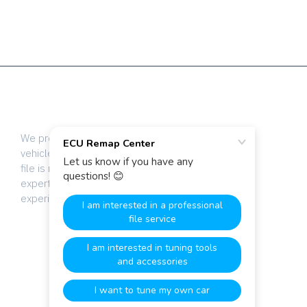
I file ECU di altissima qualità
per i professionisti della messa a punto del veicolo
We provide dyno-tested chip tuning files for
vehicle tuning professionals worldwide. Every
file is manually calibrated by our team of
expert engineers with over 20 years of
experience.