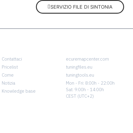
SERVIZIO FILE DI SINTONIA
INFO
CONTACT
Contattaci
ecuremapcenter.com
Pricelist
tuningfiles.eu
Come
tuningtools.eu
Notizia
Mon - Fri: 8:00h - 22:00h
Sat: 9:00h - 14:00h
Knowledge base
CEST (UTC+2)