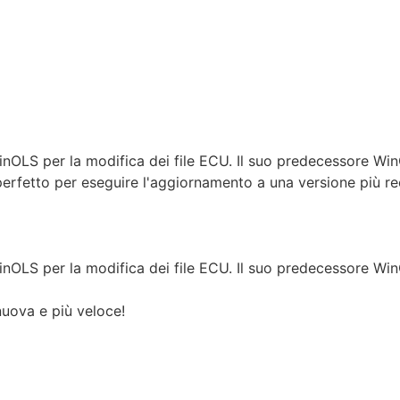
les
Prices
Come
Notizia
Contatto
Negozio di tun
OLS per la modifica dei file ECU. Il suo predecessore WinO
erfetto per eseguire l'aggiornamento a una versione più re
OLS per la modifica dei file ECU. Il suo predecessore WinO
nuova e più veloce!