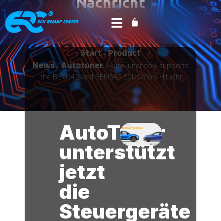
Nachricht
aus der Tuning Welt
Start
Product
/
News
Autotuner
/
/ AutoTuner now supports
the BEM542 and BEM549 ECUs from Hitachi
AutoTuner
unterstützt
jetzt
die
Steuergeräte