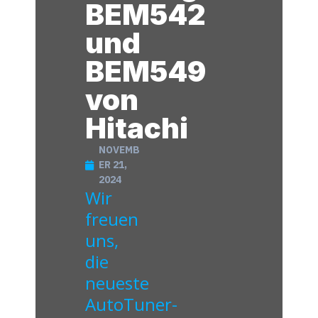
BEM542
und
BEM549
von
Hitachi
NOVEMB
ER 21,
2024
Wir
freuen
uns,
die
neueste
AutoTuner-