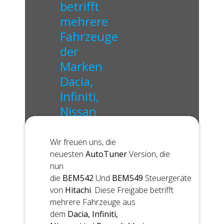
betrifft
mehrere
Fahrzeuge
der
Marken
Dacia,
Infiniti,
Nissan
und
Renault.
Wir freuen uns, die
neuesten
AutoTuner
Version, die
nun
die
BEM542
Und
BEM549
Steuergeräte
von
Hitachi
. Diese Freigabe betrifft
mehrere Fahrzeuge aus
dem
Dacia, Infiniti,