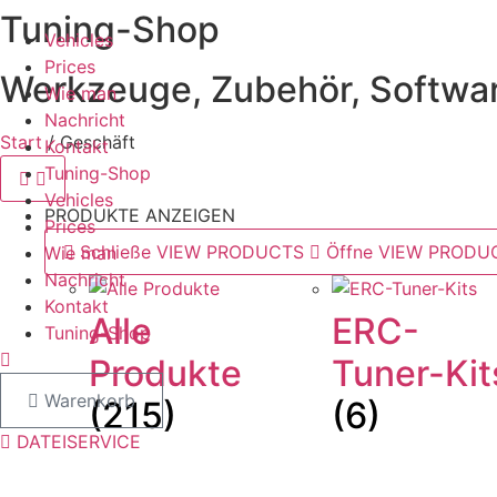
Tuning-Shop
Zum
Vehicles
Inhalt
Prices
springen
Werkzeuge, Zubehör, Softwa
Wie man
Nachricht
Start
/ Geschäft
Kontakt
Tuning-Shop
Vehicles
PRODUKTE ANZEIGEN
Prices
Schließe VIEW PRODUCTS
Öffne VIEW PRODU
Wie man
Nachricht
Kontakt
Alle
ERC-
Tuning-Shop
Produkte
Tuner-Kit
Warenkorb
(215)
(6)
DATEISERVICE