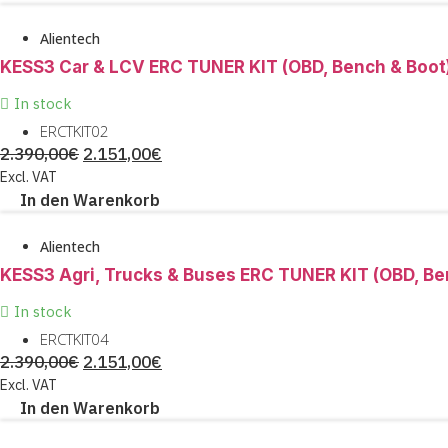
Alientech
KESS3 Car & LCV ERC TUNER KIT (OBD, Bench & Boot
In stock
ERCTKIT02
URSPRÜNGLICHER
AKTUELLER
2.390,00
€
2.151,00
€
PREIS
PREIS
Excl. VAT
In den Warenkorb
WAR:
IST:
2.390,00€
2.151,00€.
Alientech
KESS3 Agri, Trucks & Buses ERC TUNER KIT (OBD, Be
In stock
ERCTKIT04
URSPRÜNGLICHER
AKTUELLER
2.390,00
€
2.151,00
€
PREIS
PREIS
Excl. VAT
In den Warenkorb
WAR:
IST:
2.390,00€
2.151,00€.