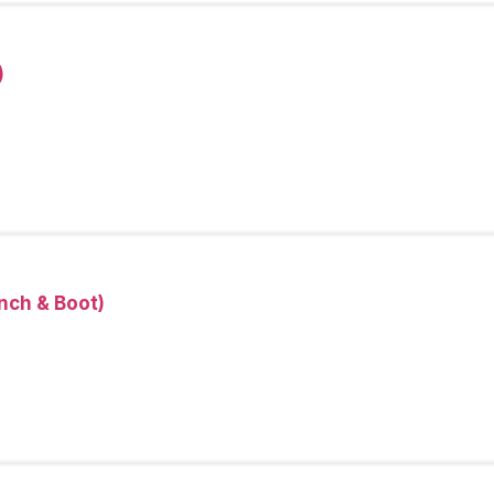
)
nch & Boot)