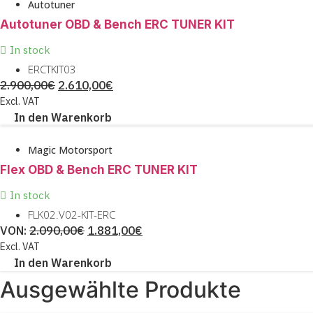
Autotuner
Autotuner OBD & Bench ERC TUNER KIT
In stock
ERCTKIT03
URSPRÜNGLICHER
AKTUELLER
2.900,00
€
2.610,00
€
PREIS
PREIS
Excl. VAT
In den Warenkorb
WAR:
IST:
2.900,00€
2.610,00€.
Magic Motorsport
Flex OBD & Bench ERC TUNER KIT
In stock
FLK02.V02-KIT-ERC
URSPRÜNGLICHER
AKTUELLER
VON:
2.090,00
€
1.881,00
€
PREIS
PREIS
Excl. VAT
In den Warenkorb
WAR:
IST:
2.090,00€
1.881,00€.
Ausgewählte Produkte