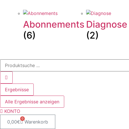
Abonnements
Diagnose
(6)
(2)
Search
...
Ergebnisse
Alle Ergebnisse anzeigen
KONTO
0
0,00
€
Warenkorb