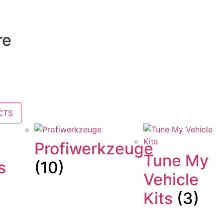
re
CTS
Profiwerkzeuge
Tune My
s
(10)
Vehicle
Kits
(3)