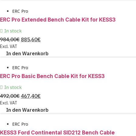
ERC Pro
ERC Pro Extended Bench Cable Kit for KESS3
In stock
URSPRÜNGLICHER
AKTUELLER
984,00
€
885,60
€
PREIS
PREIS
Excl. VAT
In den Warenkorb
WAR:
IST:
984,00€
885,60€.
ERC Pro
ERC Pro Basic Bench Cable Kit for KESS3
In stock
URSPRÜNGLICHER
AKTUELLER
492,00
€
467,40
€
PREIS
PREIS
Excl. VAT
In den Warenkorb
WAR:
IST:
492,00€
467,40€.
ERC Pro
KESS3 Ford Continental SID212 Bench Cable