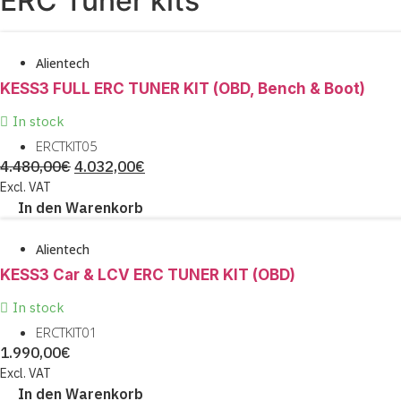
ERC Tuner kits
Alientech
KESS3 FULL ERC TUNER KIT (OBD, Bench & Boot)
In stock
ERCTKIT05
URSPRÜNGLICHER
AKTUELLER
4.480,00
€
4.032,00
€
PREIS
PREIS
Excl. VAT
In den Warenkorb
WAR:
IST:
4.480,00€
4.032,00€.
Alientech
KESS3 Car & LCV ERC TUNER KIT (OBD)
In stock
ERCTKIT01
1.990,00
€
Excl. VAT
In den Warenkorb