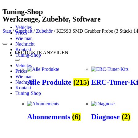
Tuning-Shop
Werkzeuge, Zubehör, Software
Vehicles
Start
/
Geschäft
/
Zubehör
/ KESS3 SMD Grabber Probe (3 Stück) 1
Prices
Wie man
Nachricht
Kontakt
PRODUKTE ANZEIGEN
Tuning-Shop
Vehicles
Prices
Wie man
Alle Produkte
(215)
ERC-Tuner-Ki
Nachricht
Kontakt
Tuning-Shop
Abonnements
(6)
Diagnose
(2)