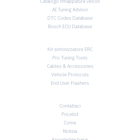
Catalogo rimappatura veicoli
AI Tuning Advisor
DTC Codes Database
Bosch ECU Database
TUNING SHOP
Kit sintonizzatore ERC
Pro Tuning Tools
Cables & Accessories
Vehicle Protocols
End User Flashers
INFO
Contattaci
Pricelist
Come
Notizia
Knowledge base