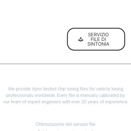
I file ECU di altissima
qualità
SERVIZIO
per i professionisti della
FILE DI
messa a punto del
SINTONIA
veicolo
We provide dyno-tested chip tuning files for vehicle tuning
professionals worldwide. Every file is manually calibrated by
our team of expert engineers with over 20 years of experience.
SERVICES
Ottimizzazione del servizio file