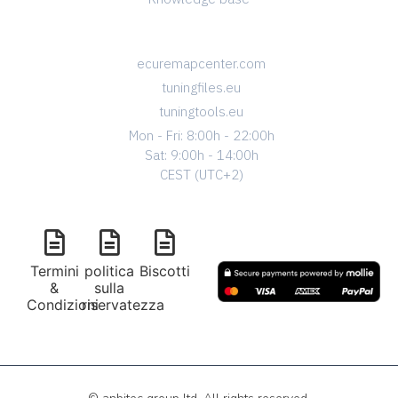
CONTACT
ecuremapcenter.com
tuningfiles.eu
tuningtools.eu
Mon - Fri: 8:00h - 22:00h
Sat: 9:00h - 14:00h
CEST (UTC+2)
Termini
politica
Biscotti
&
sulla
Condizioni
riservatezza