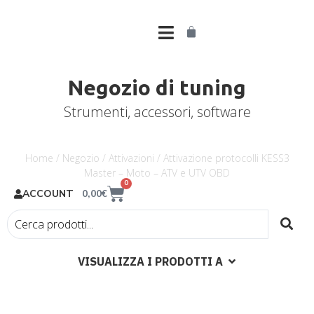
Negozio di tuning
Strumenti, accessori, software
Home
/
Negozio
/
Attivazioni
/ Attivazione protocolli KESS3
Master – Moto – ATV e UTV OBD
0
0,00
€
ACCOUNT
VISUALIZZA I PRODOTTI A