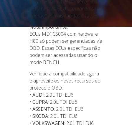
gravação de VR diretamente via
OBD nessas ECUs, tornando suas
operações mais rápidas e fáceis.
Nota importante:
ECUs MD1CS004 com hardware
H80 só podem ser gerenciadas via
OBD. Essas ECUs específicas não
podem ser acessadas usando o
modo BENCH.
Verifique a compatibilidade agora
e aproveite os novos recursos do
protocolo OBD:
•
AUDI
: 2.0L TDI EU6
•
CUPRA
: 2.0L TDI EU6
•
ASSENTO
: 2.0L TDI EU6
•
SKODA
: 2.0L TDI EU6
•
VOLKSWAGEN
: 2.0L TDI EU6