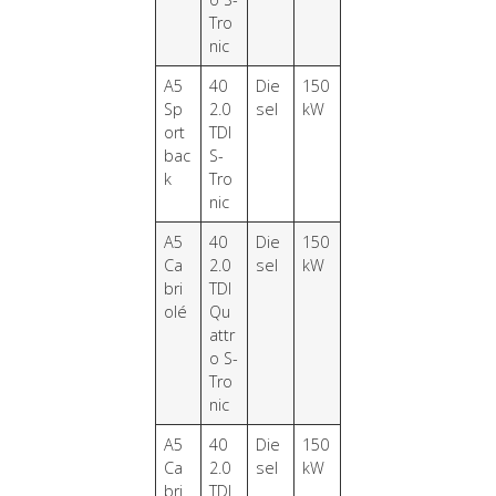
Tro
nic
A5
40
Die
150
Sp
2.0
sel
kW
ort
TDI
bac
S-
k
Tro
nic
A5
40
Die
150
Ca
2.0
sel
kW
bri
TDI
olé
Qu
attr
o S-
Tro
nic
A5
40
Die
150
Ca
2.0
sel
kW
bri
TDI