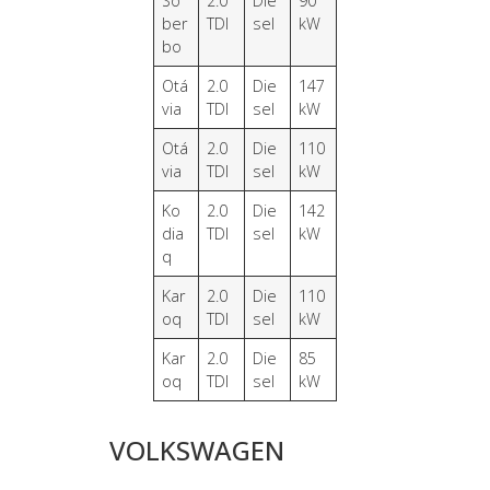
So
2.0
Die
90
ber
TDI
sel
kW
bo
Otá
2.0
Die
147
via
TDI
sel
kW
Otá
2.0
Die
110
via
TDI
sel
kW
Ko
2.0
Die
142
dia
TDI
sel
kW
q
Kar
2.0
Die
110
oq
TDI
sel
kW
Kar
2.0
Die
85
oq
TDI
sel
kW
VOLKSWAGEN