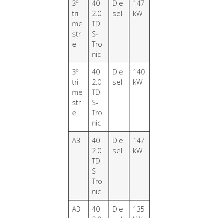
3º
40
Die
147
tri
2.0
sel
kW
me
TDI
str
S-
e
Tro
nic
3º
40
Die
140
tri
2.0
sel
kW
me
TDI
str
S-
e
Tro
nic
A3
40
Die
147
2.0
sel
kW
TDI
S-
Tro
nic
A3
40
Die
135