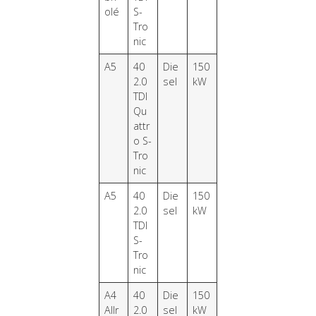
olé
S-
Tro
nic
A5
40
Die
150
2.0
sel
kW
TDI
Qu
attr
o S-
Tro
nic
A5
40
Die
150
2.0
sel
kW
TDI
S-
Tro
nic
A4
40
Die
150
Allr
2.0
sel
kW