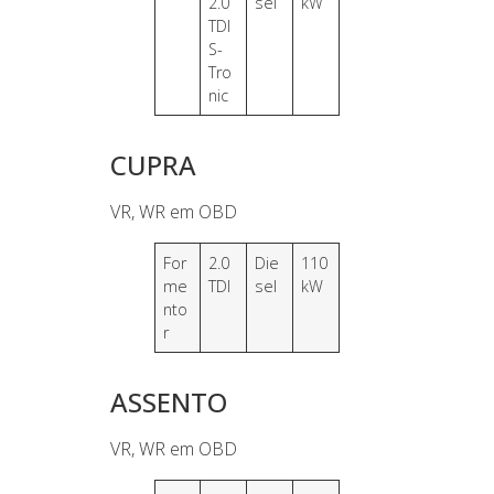
2.0
sel
kW
TDI
S-
Tro
nic
CUPRA
VR, WR em OBD
For
2.0
Die
110
me
TDI
sel
kW
nto
r
ASSENTO
VR, WR em OBD