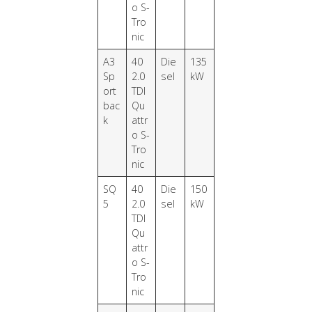
o S-
Tro
nic
A3
40
Die
135
Sp
2.0
sel
kW
ort
TDI
bac
Qu
k
attr
o S-
Tro
nic
SQ
40
Die
150
5
2.0
sel
kW
TDI
Qu
attr
o S-
Tro
nic