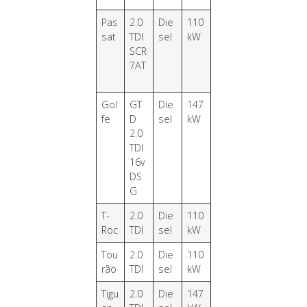
Pas
2.0
Die
110
sat
TDI
sel
kW
SCR
7AT
Gol
GT
Die
147
fe
D
sel
kW
2.0
TDI
16v
DS
G
T-
2.0
Die
110
Roc
TDI
sel
kW
Tou
2.0
Die
110
rão
TDI
sel
kW
Tigu
2.0
Die
147