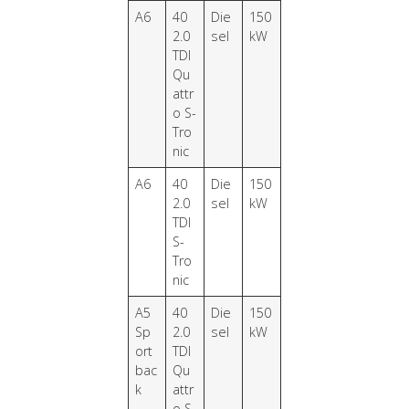
A6
40
Die
150
2.0
sel
kW
TDI
Qu
attr
o S-
Tro
nic
A6
40
Die
150
2.0
sel
kW
TDI
S-
Tro
nic
A5
40
Die
150
Sp
2.0
sel
kW
ort
TDI
bac
Qu
k
attr
o S-