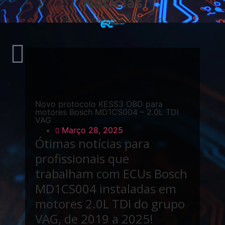
Notícias
do mundo da afinação
Início
/
Product News
/
Alientech
/ New KESS3 OBD
Protocol for Bosch MD1CS004 – 2.0L TDI VAG
Engines
Novo protocolo KESS3 OBD para
motores Bosch MD1CS004 – 2.0L TDI
VAG
Março 28, 2025
Ótimas notícias para
profissionais que
trabalham com ECUs Bosch
MD1CS004 instaladas em
motores 2.0L TDI do grupo
VAG, de 2019 a 2025!