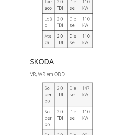
Tarr
2.0
Die
110
aco
TDI
sel
kW
Leã
2.0
Die
110
o
TDI
sel
kW
Ate
2.0
Die
110
ca
TDI
sel
kW
SKODA
VR, WR em OBD
So
2.0
Die
147
ber
TDI
sel
kW
bo
So
2.0
Die
110
ber
TDI
sel
kW
bo