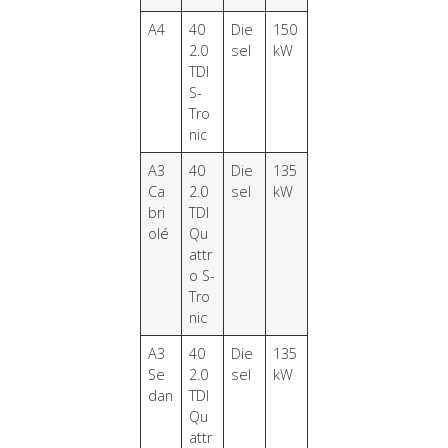
A4
40
Die
150
2.0
sel
kW
TDI
S-
Tro
nic
A3
40
Die
135
Ca
2.0
sel
kW
bri
TDI
olé
Qu
attr
o S-
Tro
nic
A3
40
Die
135
Se
2.0
sel
kW
dan
TDI
Qu
attr