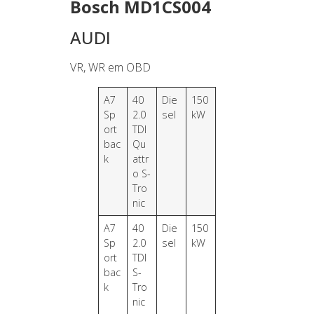
Bosch MD1CS004
AUDI
VR, WR em OBD
A7
40
Die
150
Sp
2.0
sel
kW
ort
TDI
bac
Qu
k
attr
o S-
Tro
nic
A7
40
Die
150
Sp
2.0
sel
kW
ort
TDI
bac
S-
k
Tro
nic