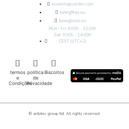
ecuremapcenter.com
tuningfiles.eu
tuningtools.eu
Mon - Fri: 8:00h - 22:00h
Sat: 9:00h - 14:00h
CEST (UTC+2)
termos
política
Biscoitos
e
de
Condições
Privacidade
© anbitec group ltd. All rights reserved.