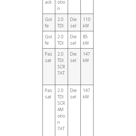
ack
otio
n
Gol
2.0
Die
110
fe
TDI
sel
kW
Gol
2.0
Die
85
fe
TDI
sel
kW
Pas
2.0
Die
147
sat
TDI
sel
kW
SCR
7AT
Pas
2.0
Die
147
sat
TDI
sel
kW
SCR
4M
otio
n
7AT