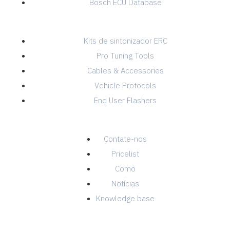
Bosch ECU Database
TUNING SHOP
Kits de sintonizador ERC
Pro Tuning Tools
Cables & Accessories
Vehicle Protocols
End User Flashers
INFO
Contate-nos
Pricelist
Como
Notícias
Knowledge base
CONTACT