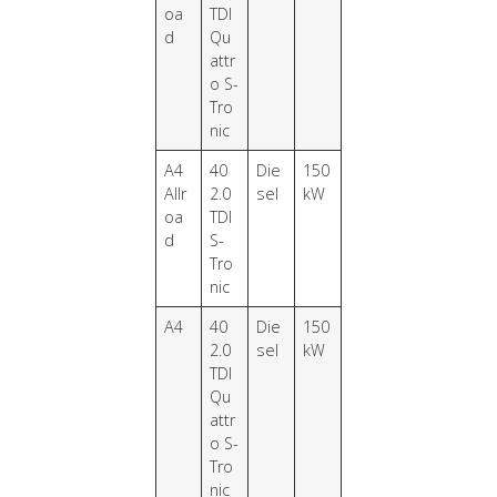
oa
TDI
d
Qu
attr
o S-
Tro
nic
A4
40
Die
150
Allr
2.0
sel
kW
oa
TDI
d
S-
Tro
nic
A4
40
Die
150
2.0
sel
kW
TDI
Qu
attr
o S-
Tro
nic