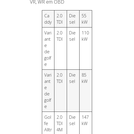
VR, WR em OBD
Ca
2.0
Die
55
ddy
TDI
sel
kW
Vari
2.0
Die
110
ant
TDI
sel
kW
e
de
golf
e
Vari
2.0
Die
85
ant
TDI
sel
kW
e
de
golf
e
Gol
2.0
Die
147
fe
TDI
sel
kW
Alltr
4M